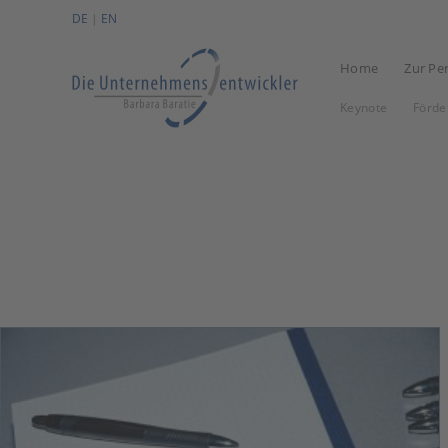
Zum
DE
|
EN
Inhalt
springen
Home
Zur Pe
Keynote
Förde