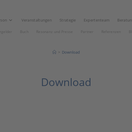
rson
Veranstaltungen
Strategie
Expertenteam
Beratu
rgelder
Buch
Resonanz und Presse
Partner
Referenzen
B
>
Download
Download