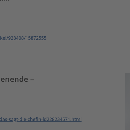
ikel/928408/15872555
henende –
s-sagt-die-chefin-id228234571.html