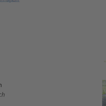
enmagazin/
n
ch