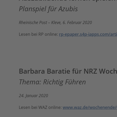
Planspiel für Azubis
Rheinische Post – Kleve, 6. Februar 2020
Lesen bei RP online:
rp-epaper.s4p-iapps.com/art
Barbara Baratie für NRZ Woc
Thema: Richtig Führen
24. Januar 2020
Lesen bei WAZ online:
www.waz.de/wochenende/da