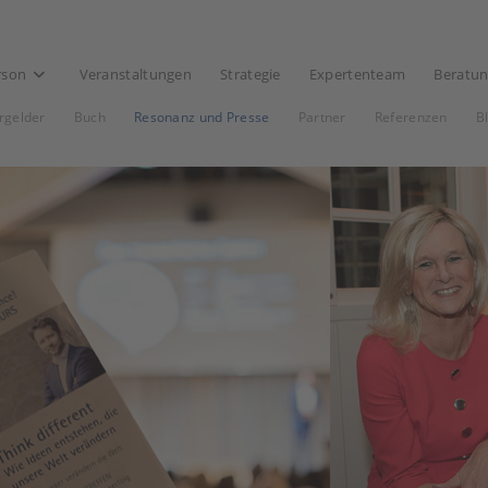
rson
Veranstaltungen
Strategie
Expertenteam
Beratu
rgelder
Buch
Resonanz und Presse
Partner
Referenzen
B