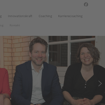
ng
Innovationskraft
Coaching
Karrierecoaching
log
Kontakt