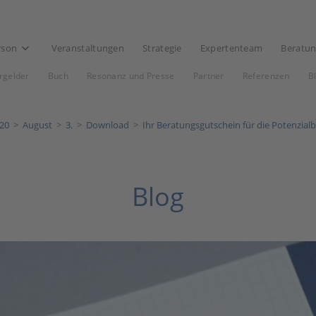
rson
Veranstaltungen
Strategie
Expertenteam
Beratu
rgelder
Buch
Resonanz und Presse
Partner
Referenzen
B
20
>
August
>
3.
>
Download
>
Ihr Beratungsgutschein für die Potenzial
Blog