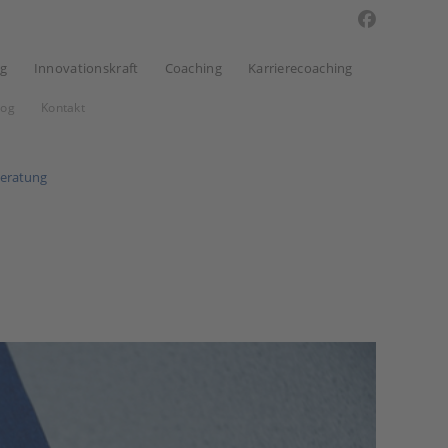
ng
Innovationskraft
Coaching
Karrierecoaching
log
Kontakt
beratung