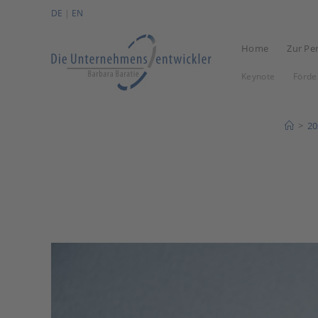
Zum
DE
|
EN
Inhalt
springen
Home
Zur Pe
Keynote
Förde
>
20