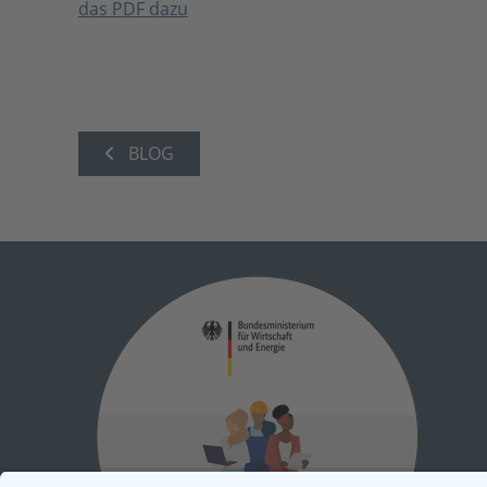
das PDF dazu
BLOG