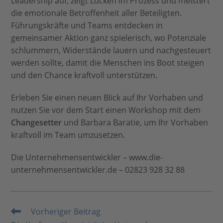
Leadership auf, zeigt Lücken im Prozess und meistert
die emotionale Betroffenheit aller Beteiligten.
Führungskräfte und Teams entdecken in
gemeinsamer Aktion ganz spielerisch, wo Potenziale
schlummern, Widerstände lauern und nachgesteuert
werden sollte, damit die Menschen ins Boot steigen
und den Chance kraftvoll unterstützen.
Erleben Sie einen neuen Blick auf Ihr Vorhaben und
nutzen Sie vor dem Start einen Workshop mit dem
Changesetter
und Barbara Baratie, um Ihr Vorhaben
kraftvoll im Team umzusetzen.
Die Unternehmensentwickler – www.die-
unternehmensentwickler.de – 02823 928 32 88
Vorheriger Beitrag
Weitere
Artikel