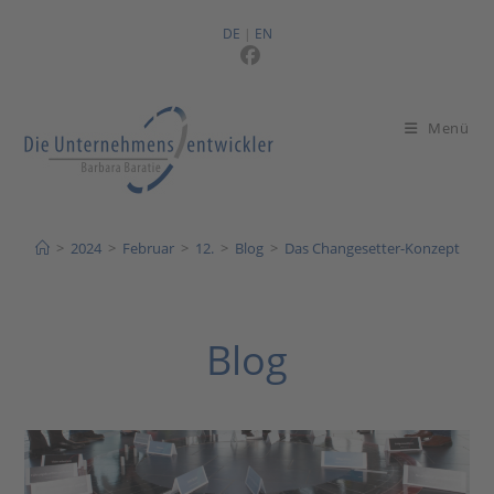
Zum
Inhalt
DE
|
EN
springen
Menü
>
2024
>
Februar
>
12.
>
Blog
>
Das Changesetter-Konzept
Blog