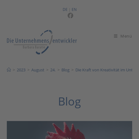
Zum
Inhalt
DE
|
EN
springen
Menü
>
2023
>
August
>
24.
>
Blog
>
Die Kraft von Kreativität im Unte
Blog