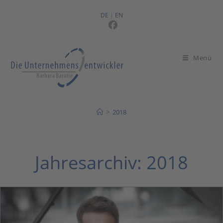
Zum
Inhalt
DE
|
EN
springen
Menü
>
2018
Jahresarchiv: 2018