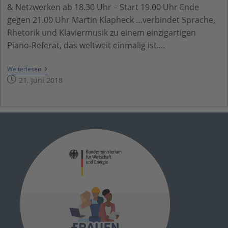
& Netzwerken ab 18.30 Uhr – Start 19.00 Uhr Ende
gegen 21.00 Uhr Martin Klapheck …verbindet Sprache,
Rhetorik und Klaviermusik zu einem einzigartigen
Piano-Referat, das weltweit einmalig ist.…
9.10.2018
Weiterlesen
–
Beitrag
21. Juni 2018
KREATIVES
veröffentlicht:
VERKAUFEN
–
Mit
Dem
Pianoreferenten
Martin
Klapheck