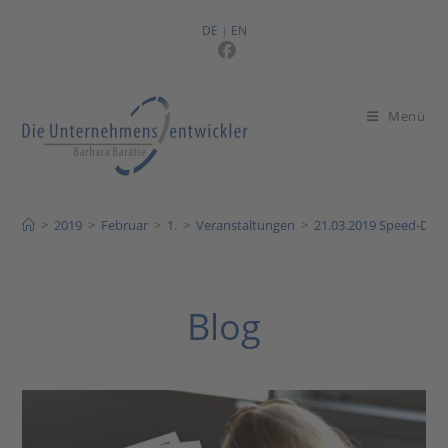
Zum
Inhalt
DE
|
EN
springen
Menü
>
2019
>
Februar
>
1.
>
Veranstaltungen
>
21.03.2019 Speed-Dati
Blog